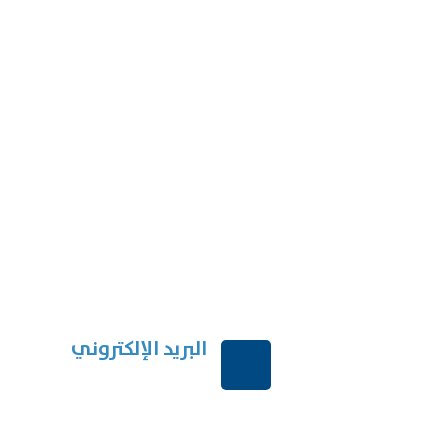
البريد الإلكتروني
بية السعودية
order@mdrek.com