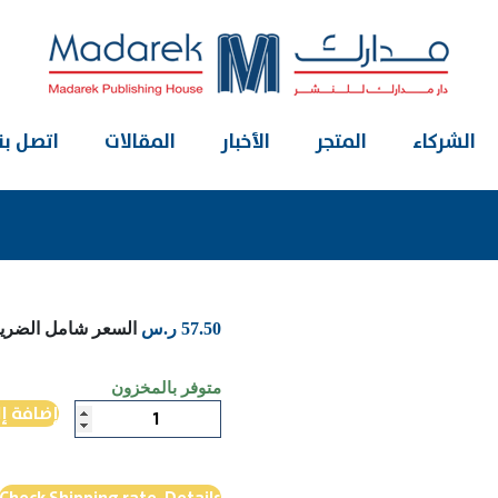
الشركاء
المتجر
الأخبار
المقالات
اتصل بنا
57.50
ر.س
السعر شامل الضريب
متوفر بالمخزون
كمية
إضافة إ
معجم
الصحافة
الناقص4
Check Shipping rate. Details