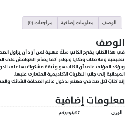
الوصف
معلومات إضافية
مراجعات (0)
الوصف
في هذا الكتاب يقترح الكاتب سلّةً مهنية لمن أراد أن يزاول 
تطبيقية وملاحظات وحكايا ونوادر. كما يقدّم الهوامش على الم
ويؤكد المؤلف على أن الكتاب هو وثيقة مشكوك بها على الدوام، 
الميدانية إلى جانب النظريات الأكاديمية المتعارف عليها.
إنه كتابٌ لكل صحافي مهتم بدخول عالم الصحافة الشائك والمع
معلومات إضافية
1 كيلوجرام
الوزن
الهوية و الذاكرة
كلمة, حرية, مقص
57.50
ر.س
السعر شامل الضريبة