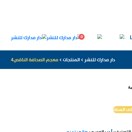
0
دار مدارك للنشر
>
المنتجات
>
معجم الصحافة الناقص4
ة
لى السلة
التصنيف:
أدب
الوسم:
هاني نديم