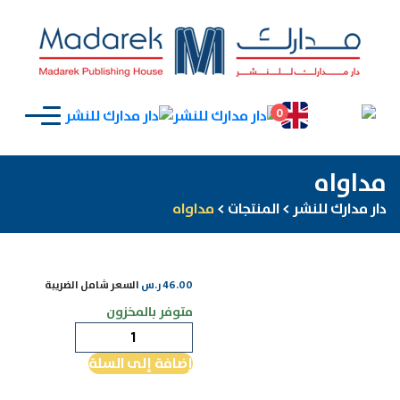
0
مداواه
دار مدارك للنشر
>
المنتجات
>
مداواه
46.00
ر.س
السعر شامل الضريبة
متوفر بالمخزون
كمية
مداواه
إضافة إلى السلة