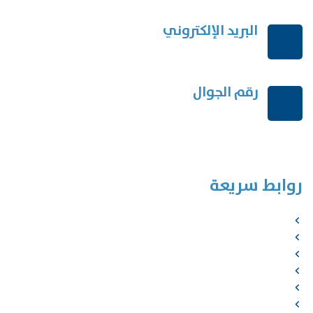
البريد الإلكتروني
order@mdrek.com
رقم الجوال
+966114541148
روابط سريعة
الرئيسية
من نحن
الخدمات
المؤلفون
الشركاء
المتجر