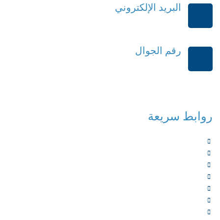
البريد الإلكتروني
order@mdrek.com
رقم الجوال
+966114541148
روابط سريعة
الرئيسية
من نحن
الخدمات
المؤلفون
الشركاء
المتجر
الأخبار