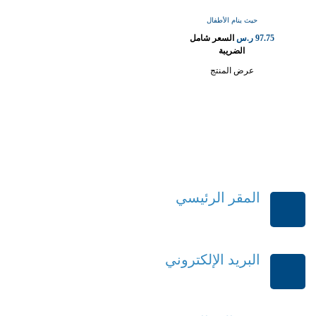
حيث ينام الأطفال
97.75
ر.س
السعر شامل
الضريبة
عرض المنتج
المقر الرئيسي
الرياض-المملكة العربية السعودية
البريد الإلكتروني
order@mdrek.com