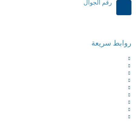
رقم الجوال
+966114541148
روابط سريعة
الرئيسية
من نحن
الخدمات
المؤلفون
الشركاء
المتجر
الأخبار
المقالات
اتصل بنا