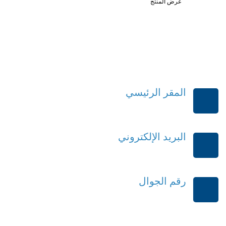
عرض المنتج
المقر الرئيسي
الرياض-المملكة العربية السعودية
البريد الإلكتروني
order@mdrek.com
رقم الجوال
+966114541148