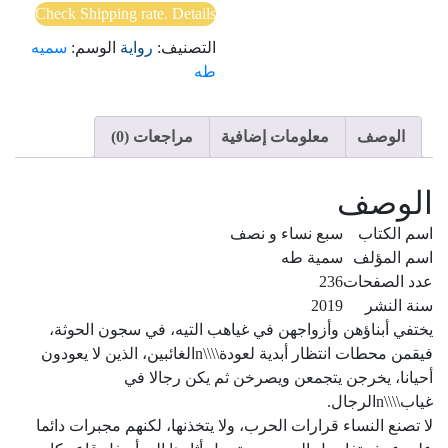
Check Shipping rate. Details
التصنيف:
رواية
الوسم:
سميه
طه
الوصف
معلومات إضافية
مراجعات (0)
الوصف
اسم الكتاب
سبع نساء و نصف
اسم المؤلف
سمية طه
عدد الصفحات
236
سنة النشر
2019
يختفي أبناؤهن وأزواجهن في غياهب التيه، في سجون الحوثة،
فيقمن محطات انتظار أبدية لعودة\\\\nالغائبين، الذين لا يعودون
أحيانا، يخرجن يتجمعن ويصرخن ثم يكن رجالا في
غياب\\\\nالرجال.
لا تصنع النساء قرارات الحرب، ولا يتخذنها، لكنهم مجبرات دائما