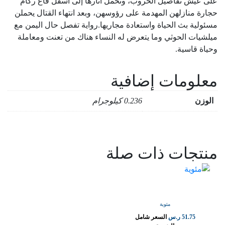
على عيش تفاصيل الحروب، وتحمل أثارها إلى أسفل قاع ركام
حجارة منازلهن المهدمة على رؤوسهن، وبعد انتهاء القتال يحملن
مسئولية بث الحياة واستعادة مجاريها.رواية تفصل حال اليمن مع
ميلشيات الحوثي وما يتعرض له النساء هناك من تعنت ومعاملة
وحياة قاسية.
معلومات إضافية
الوزن
0.236 كيلوجرام
منتجات ذات صلة
مئوية
51.75
ر.س
السعر شامل