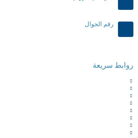
order@mdrek.com
رقم الجوال
+966114541148
روابط سريعة
الرئيسية
من نحن
الخدمات
المؤلفون
الشركاء
المتجر
الأخبار
المقالات