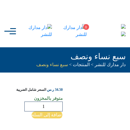
0
سبع نساء ونصف
دار مدارك للنشر
>
المنتجات
>
سبع نساء ونصف
34.50
ر.س
السعر شامل الضريبة
متوفر بالمخزون
كمية
سبع
إضافة إلى السلة
نساء
ونصف