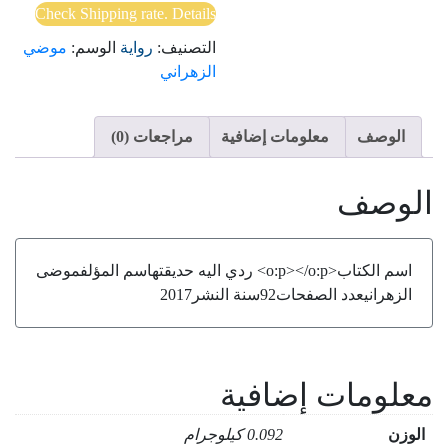
Check Shipping rate. Details
التصنيف:
رواية
الوسم:
موضي
الزهراني
الوصف
معلومات إضافية
مراجعات (0)
الوصف
اسم الكتاب<o:p></o:p> ردي اليه حديقتهاسم المؤلفموضى
الزهرانيعدد الصفحات92سنة النشر2017
معلومات إضافية
الوزن
0.092 كيلوجرام