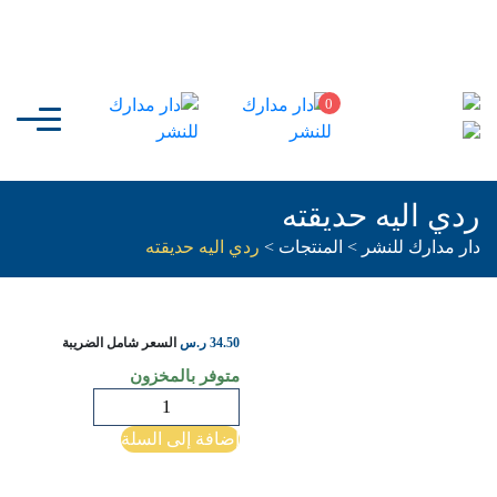
0
ردي اليه حديقته
دار مدارك للنشر
>
المنتجات
>
ردي اليه حديقته
34.50
ر.س
السعر شامل الضريبة
متوفر بالمخزون
كمية
ردي
إضافة إلى السلة
اليه
حديقته