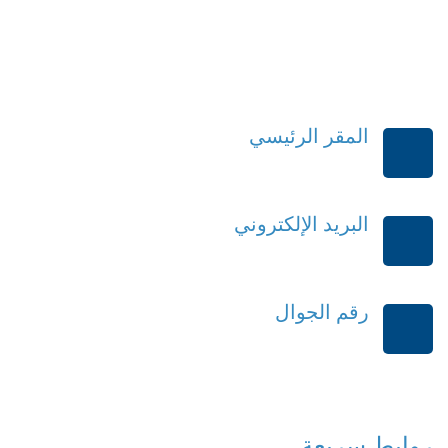
المقر الرئيسي
الرياض-المملكة العربية السعودية
البريد الإلكتروني
order@mdrek.com
رقم الجوال
+966114541148
روابط سريعة