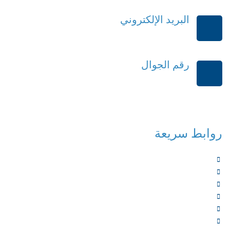
البريد الإلكتروني
order@mdrek.com
رقم الجوال
+966114541148
روابط سريعة
الرئيسية
من نحن
الخدمات
المؤلفون
الشركاء
المتجر