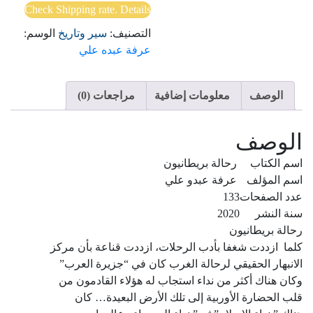
Check Shipping rate. Details
التصنيف:
سير وتاريخ
الوسم:
عرفة عبده علي
الوصف
معلومات إضافية
مراجعات (0)
الوصف
اسم الكتاب
رحالة بريطانيون
اسم المؤلف
عرفة عبدو علي
عدد الصفحات
133
سنة النشر
2020
رحالة بريطانيون
كلما ازددت شغفا بأدب الرحلات، ازددت قناعة بأن مركز
الانبهار الحقيقي لرحالة الغرب كان في “جزيرة العرب”
وكان هناك أكثر من نداء استجاب له هؤلاء القادمون من
قلب الحضارة الأوربية إلى تلك الأرض البعيدة… كان