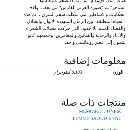
هناك ” نداء الإسلام” ثم ” نداء الصحراء وعالمها
الساحر” ثم “صورة العربي الفارس” في نجد… وآلاف
الحكايات والأساطير التي شكلت سحر الشرق… ثم هذة
“الحياة المطلقة” بين الرمال المتهددة الألوان والظلال
والفضاء الممتد بلا حدود، التي حركت مخيلات الشعراء
والأدباء والرحالة والفنانين والمغامرين، وجميعهم كانو
ينتمون إلى عصر رومانسي واحد.
معلومات إضافية
الوزن
0.133 كيلوجرام
منتجات ذات صلة