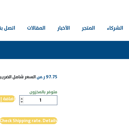
الشركاء
المتجر
الأخبار
المقالات
اتصل بنا
97.75
ر.س
السعر شامل الضريب
متوفر بالمخزون
كمية
إضافة إ
حيث
ينام
الأطفال
Check Shipping rate. Details