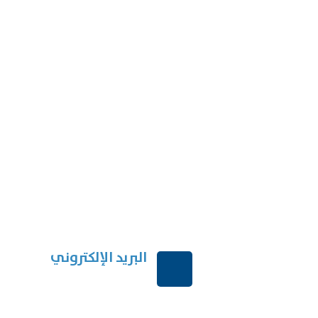
البريد الإلكتروني
بية السعودية
order@mdrek.com