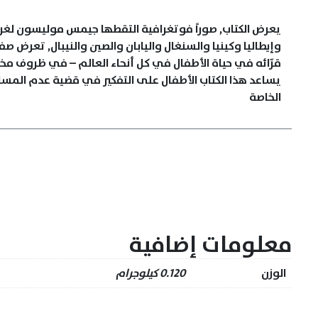
يعرض الكتاب, صوراً فوتغرافية التقطها جيمس موليسون لغرف ن
وإيطاليا وكينيا والسنغال واليابان والصين والنيبال, تعرض
قرّائه في حياة الأطفال في كل أنحاء العالم – في ظروف مخ
يساعد هذا الكتاب الأطفال على التفكير في قضية عدم المساو
الخاصة
معلومات إضافية
الوزن
0.120 كيلوجرام
نظارات لولوة