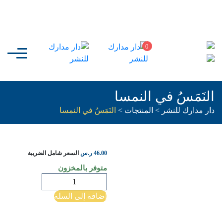
0
النَمَسُ في النمسا
دار مدارك للنشر
>
المنتجات
>
النَمَسُ في النمسا
46.00
ر.س
السعر شامل الضريبة
متوفر بالمخزون
كمية
النَمَسُ
إضافة إلى السلة
في
النمسا