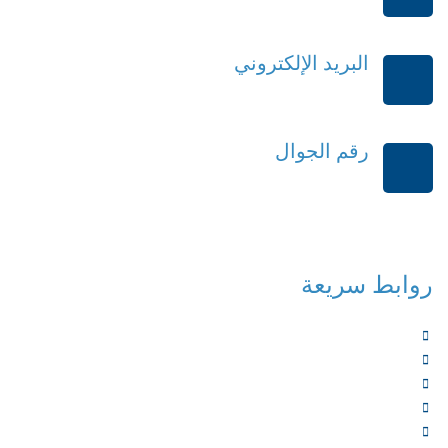
الرياض-المملكة العربية السعودية
البريد الإلكتروني
order@mdrek.com
رقم الجوال
+966114541148
روابط سريعة
الرئيسية
من نحن
الخدمات
المؤلفون
الشركاء