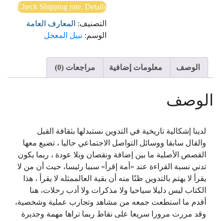
Check Shipping rate. Details
التصنيف:
المعارف العامة
الوسم:
نبيل المعجل
الوصف
معلومات إضافية
مراجعات (0)
الوصف
لدينا إشكالية تاريخية في التدوين نستبدلها بثقافة القيل
والقال سابقا ووسائل التواصل الاجتماعي حاليا ، تضيع معها
القصص الأصلية ما بين إضافة ونقصان وبلا عودة ، ربما يكون
تدني نسبة القراءة عند «أمة إقرأ» سببا رئيسا، حيث أن من لا
يقرأ لا يهتم بالتدوين ظنًا منه أن بقية العالممثله لا يقرأ ، هذا
الكتاب ليس دليلا سياحيا ولا مذكرات ولا أدب رحلات، هنا
أقدم ما استطعت جمعه من مشاهد وتجارب عملية وشخصية،
وقد مررت مرورا سريعا على نقاط ربما تراها مهمة وجديرة