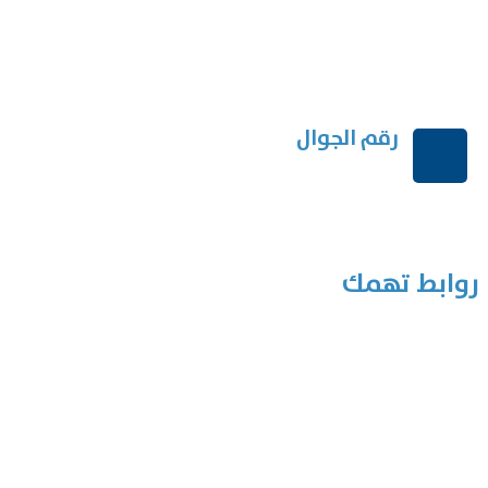
رقم الجوال
+966114541148
روابط تهمك