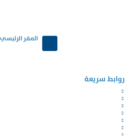
المقر الرئيسي
الرياض-المملكة العر
روابط سريعة
الرئيسية
من نحن
الخدمات
المؤلفون
الشركاء
المتجر
الأخبار