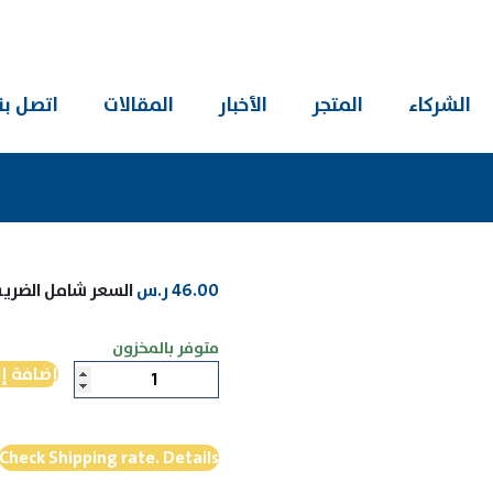
الشركاء
المتجر
الأخبار
المقالات
اتصل بنا
46.00
ر.س
السعر شامل الضريب
متوفر بالمخزون
كمية
إضافة إ
الفيلم
الوثائقي
Check Shipping rate. Details