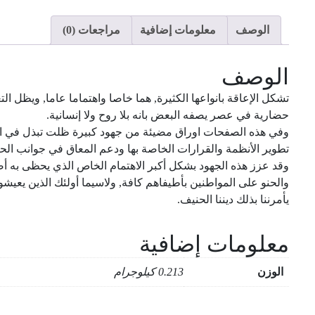
الوصف
معلومات إضافية
مراجعات (0)
الوصف
تشكل الإعاقة بانواعها الكثيرة, هما خاصا واهتماما عاما, ويظل التع
حضارية في عصر يصفه البعض بانه بلا روح ولا إنسانية.
وفي هذه الصفحات اوراق مضيئة من جهود كبيرة ظلت تبذل في المم
تطوير الأنظمة والقرارات الخاصة بها ودعم المعاق في جوانب الح
وقد عزز هذه الجهود بشكل أكبر الاهتمام الخاص الذي يحظى به أص
والحنو على المواطنين بأطيفاهم كافة, ولاسيما أولئك الذين يعيشون
يأمرننا بذلك ديننا الحنيف.
معلومات إضافية
الوزن
0.213 كيلوجرام
سلسلة عظمة الحضارة الصينية : اهلا يا اسم