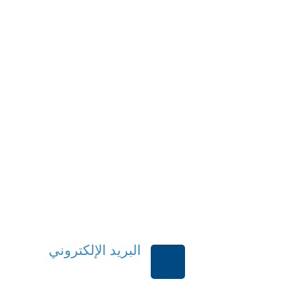
البريد الإلكتروني
بية السعودية
order@mdrek.com