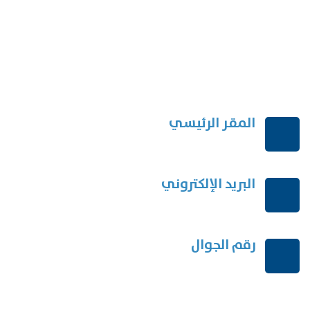
المقر الرئيسي
الرياض-المملكة العربية السعودية
البريد الإلكتروني
order@mdrek.com
رقم الجوال
+966114541148