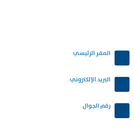
المقر الرئيسي
الرياض-المملكة العربية السعودية
البريد الإلكتروني
order@mdrek.com
رقم الجوال
+966114541148