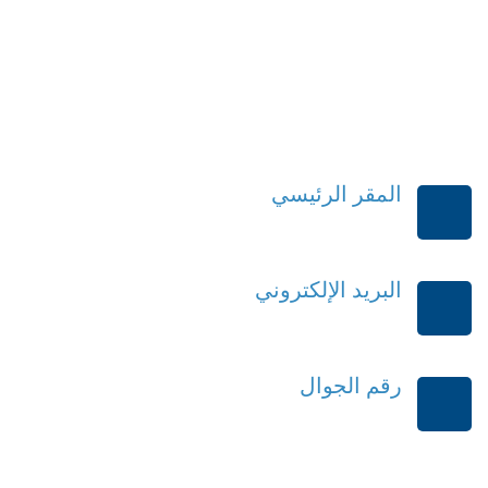
المقر الرئيسي
الرياض-المملكة العربية السعودية
البريد الإلكتروني
order@mdrek.com
رقم الجوال
+966114541148