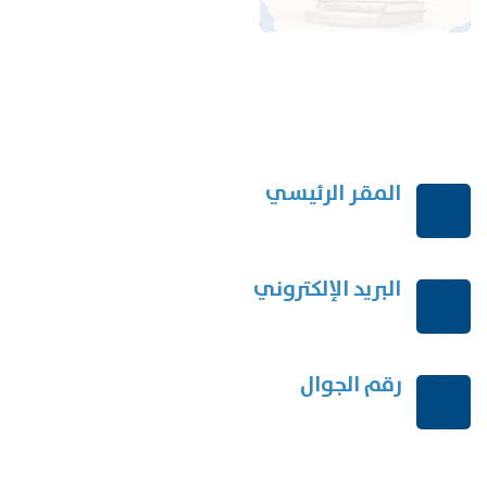
المقر الرئيسي
الرياض-المملكة العربية السعودية
البريد الإلكتروني
order@mdrek.com
رقم الجوال
+966114541148