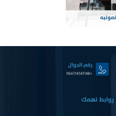
لصوتيه
رقم الجوال
+966114541148
روابط تهمك