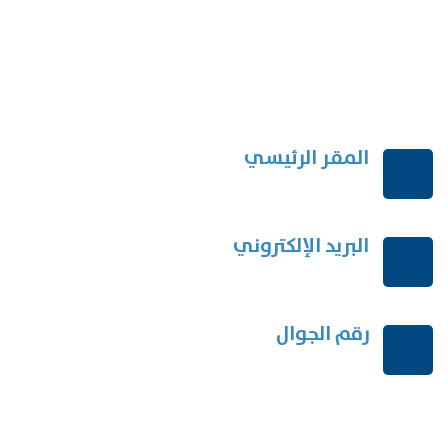
المقر الرئيسي
الرياض-المملكة العربية السعودية
البريد الإلكتروني
order@mdrek.com
رقم الجوال
+966114541148