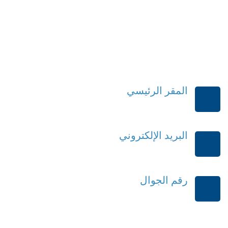
المقر الرئيسي
الرياض-المملكة العربية السعودية
البريد الإلكتروني
order@mdrek.com
رقم الجوال
+966114541148