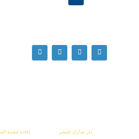
بية السعودية
order@mdrek.com
قوق محفوظة © 2026
دار مدارك للنشر
تصميم شركة
إفادة لتقنية ال