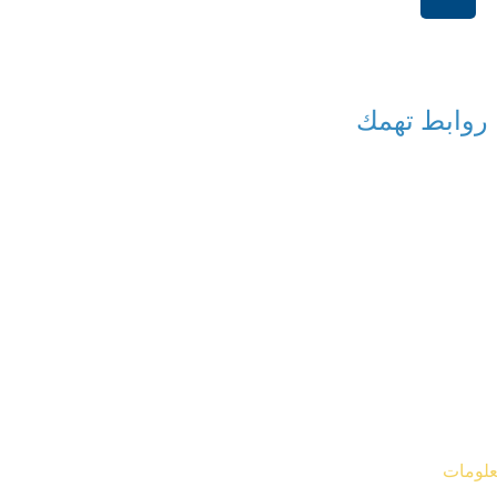
+966114541148
روابط تهمك
معلومات