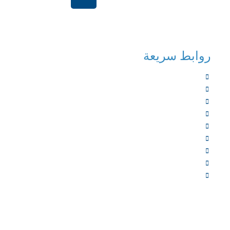
الرياض-المملكة العر
روابط سريعة
الرئيسية
من نحن
الخدمات
المؤلفون
الشركاء
المتجر
الأخبار
المقالات
اتصل بنا
جميع الح