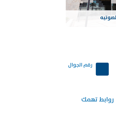
لصوتيه
رقم الجوال
+966114541148
روابط تهمك