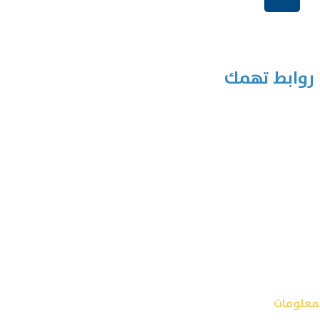
+966114541148
روابط تهمك
لمعلومات