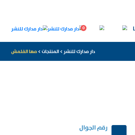
0
دار مدارك للنشر
>
المنتجات
>
مها القلمش
ب
رقم الجوال