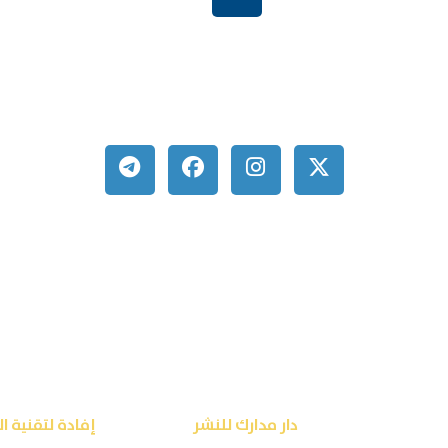
ربية السعودية
order@mdrek.com
ق محفوظة © 2026
دار مدارك للنشر
تصميم شركة
إفادة لتقنية ا