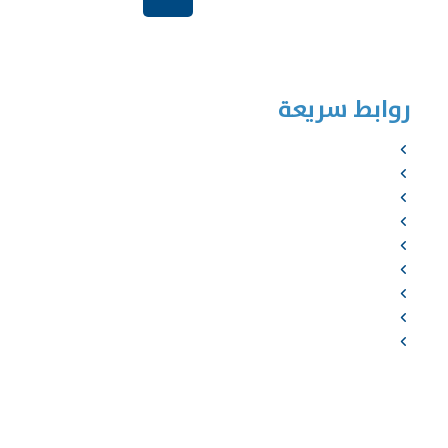
الرياض-المملكة الع
روابط سريعة
الرئيسية
من نحن
الخدمات
المؤلفون
الشركاء
المتجر
الأخبار
المقالات
اتصل بنا
جميع الحقو