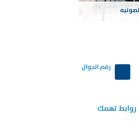
لصوتيه
رقم الجوال
+966114541148
روابط تهمك