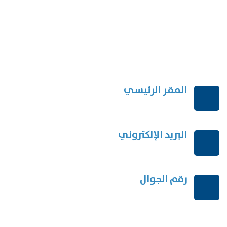
المقر الرئيسي
الرياض-المملكة العربية السعودية
البريد الإلكتروني
order@mdrek.com
رقم الجوال
+966114541148