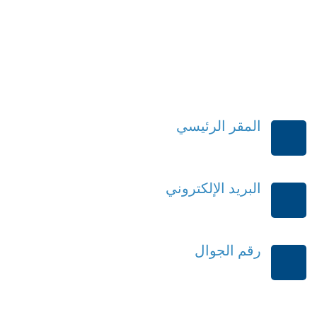
المقر الرئيسي
الرياض-المملكة العربية السعودية
البريد الإلكتروني
order@mdrek.com
رقم الجوال
+966114541148