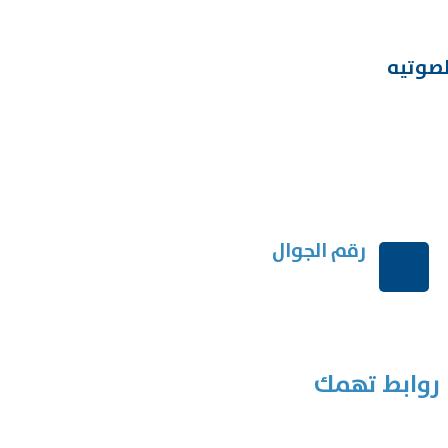
لصوتيه
رقم الجوال
+966114541148
روابط تهمك