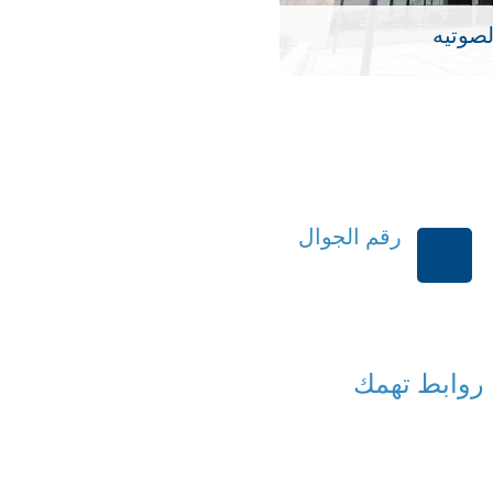
لصوتيه
رقم الجوال
+966114541148
روابط تهمك