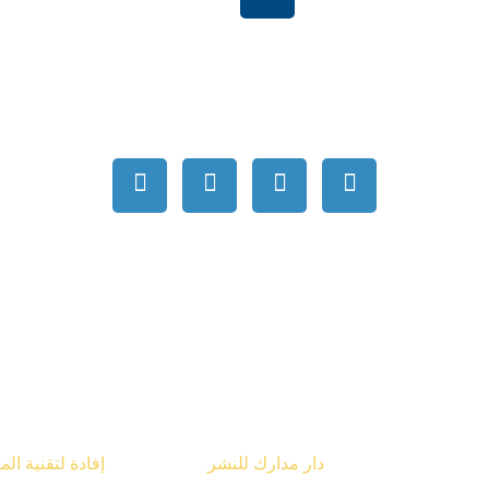
بية السعودية
order@mdrek.com
قوق محفوظة © 2026
دار مدارك للنشر
تصميم شركة
إفادة لتقنية ال