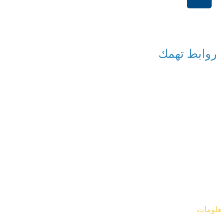
+966114541148
روابط تهمك
معلومات