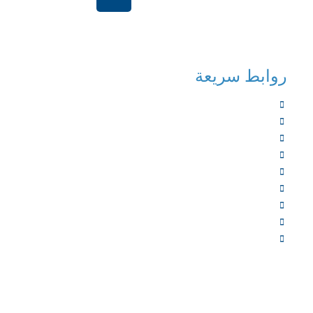
الرياض-المملكة العر
روابط سريعة
الرئيسية
من نحن
الخدمات
المؤلفون
الشركاء
المتجر
الأخبار
المقالات
اتصل بنا
جميع الح