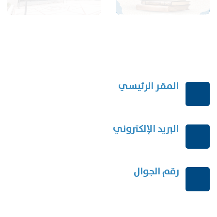
المقر الرئيسي
الرياض-المملكة العربية السعودية
البريد الإلكتروني
order@mdrek.com
رقم الجوال
+966114541148