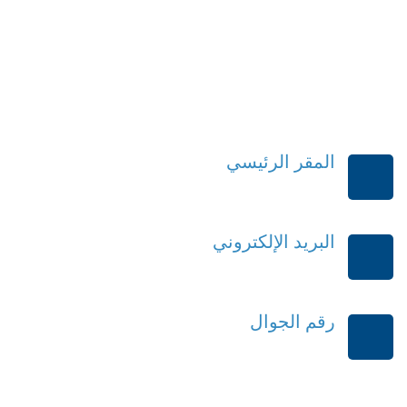
المقر الرئيسي
الرياض-المملكة العربية السعودية
البريد الإلكتروني
order@mdrek.com
رقم الجوال
+966114541148