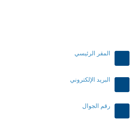
المقر الرئيسي
الرياض-المملكة العربية السعودية
البريد الإلكتروني
order@mdrek.com
رقم الجوال
+966114541148