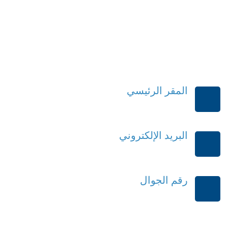
المقر الرئيسي
الرياض-المملكة العربية السعودية
البريد الإلكتروني
order@mdrek.com
رقم الجوال
+966114541148