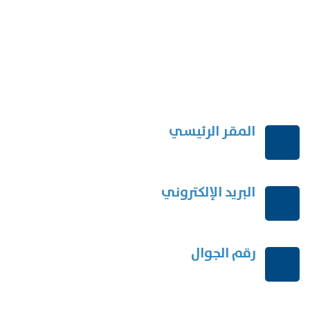
المقر الرئيسي
الرياض-المملكة العربية السعودية
البريد الإلكتروني
order@mdrek.com
رقم الجوال
+966114541148