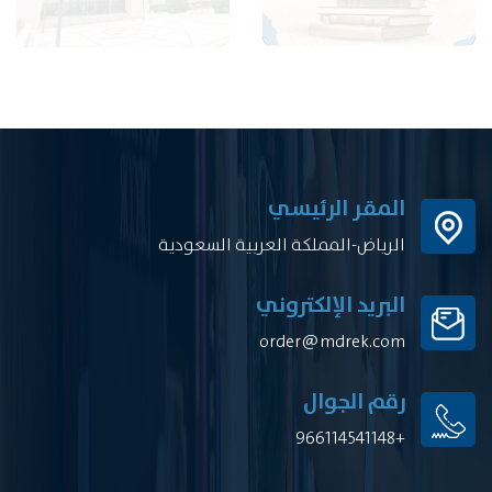
المقر الرئيسي
الرياض-المملكة العربية السعودية
البريد الإلكتروني
order@mdrek.com
رقم الجوال
+966114541148