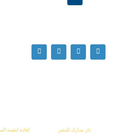
بية السعودية
order@mdrek.com
قوق محفوظة © 2026
دار مدارك للنشر
تصميم شركة
إفادة لتقنية ال