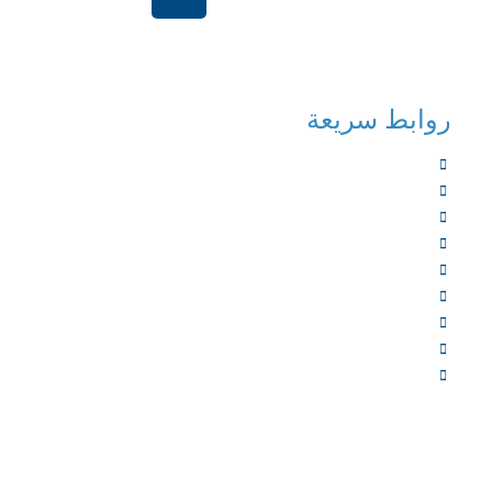
الرياض-المملكة العر
روابط سريعة
الرئيسية
من نحن
الخدمات
المؤلفون
الشركاء
المتجر
الأخبار
المقالات
اتصل بنا
جميع الح