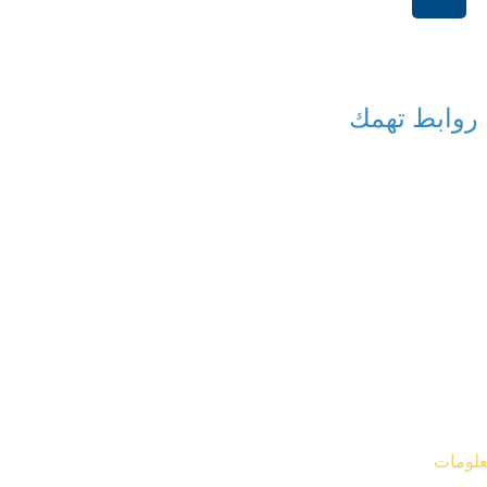
+966114541148
روابط تهمك
معلومات