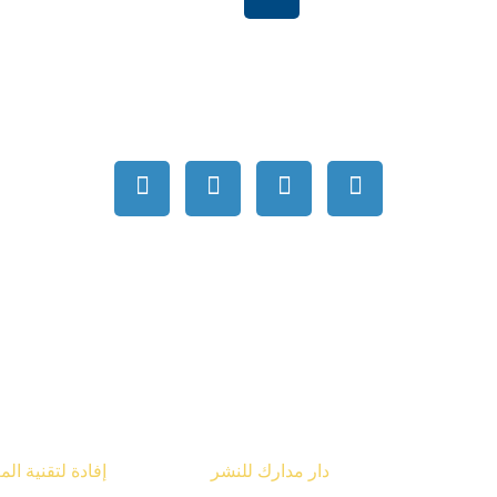
بية السعودية
order@mdrek.com
قوق محفوظة © 2026
دار مدارك للنشر
تصميم شركة
إفادة لتقنية ال