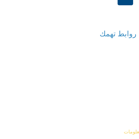
+966114541148
روابط تهمك
معلومات