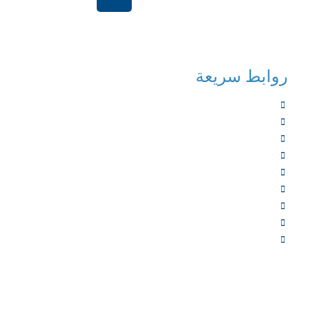
الرياض-المملكة العر
روابط سريعة
الرئيسية
من نحن
الخدمات
المؤلفون
الشركاء
المتجر
الأخبار
المقالات
اتصل بنا
جميع الح