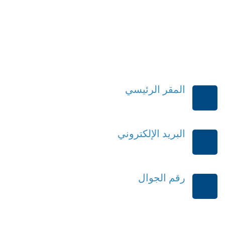
المقر الرئيسي
الرياض-المملكة العربية السعودية
البريد الإلكتروني
order@mdrek.com
رقم الجوال
+966114541148