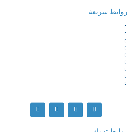
روابط سريعة
الرئيسية
من نحن
الخدمات
المؤلفون
الشركاء
المتجر
الأخبار
المقالات
اتصل بنا
روابط تهمك