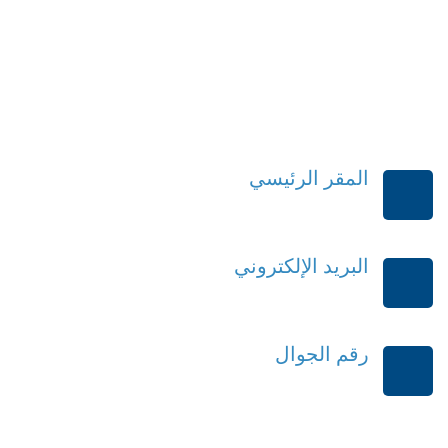
المقر الرئيسي
الرياض-المملكة العربية السعودية
البريد الإلكتروني
order@mdrek.com
رقم الجوال
+966114541148