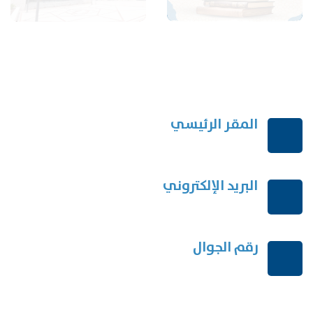
المقر الرئيسي
الرياض-المملكة العربية السعودية
البريد الإلكتروني
order@mdrek.com
رقم الجوال
+966114541148