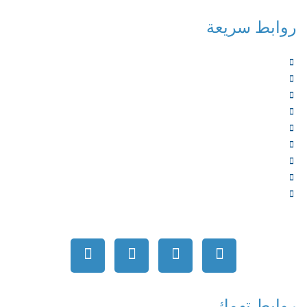
روابط سريعة
الرئيسية
من نحن
الخدمات
المؤلفون
الشركاء
المتجر
الأخبار
المقالات
اتصل بنا
روابط تهمك