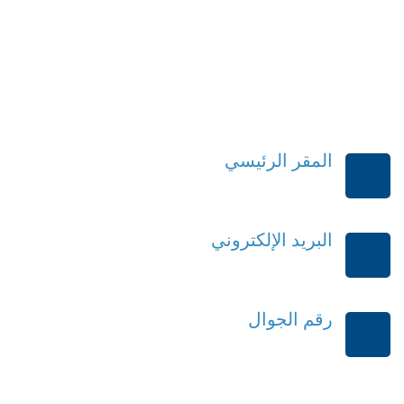
المقر الرئيسي
الرياض-المملكة العربية السعودية
البريد الإلكتروني
order@mdrek.com
رقم الجوال
+966114541148