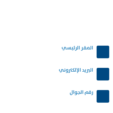
المقر الرئيسي
الرياض-المملكة العربية السعودية
البريد الإلكتروني
order@mdrek.com
رقم الجوال
+966114541148