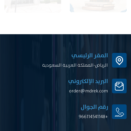
المقر الرئيسي
الرياض-المملكة العربية السعودية
البريد الإلكتروني
order@mdrek.com
رقم الجوال
+966114541148