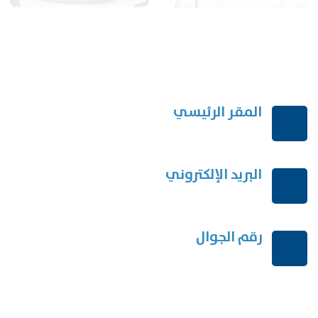
المقر الرئيسي
الرياض-المملكة العربية السعودية
البريد الإلكتروني
order@mdrek.com
رقم الجوال
+966114541148