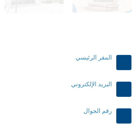
المقر الرئيسي
الرياض-المملكة العربية السعودية
البريد الإلكتروني
order@mdrek.com
رقم الجوال
+966114541148