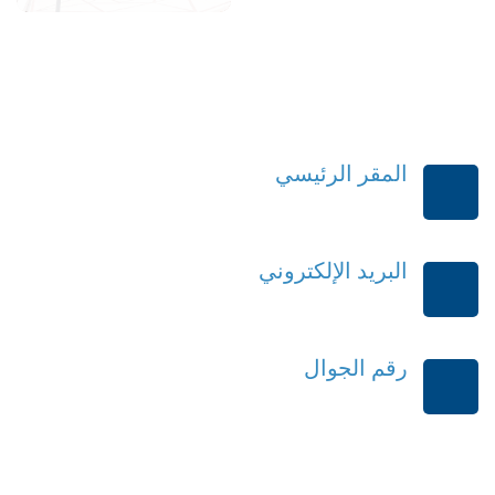
المقر الرئيسي
الرياض-المملكة العربية السعودية
البريد الإلكتروني
order@mdrek.com
رقم الجوال
+966114541148