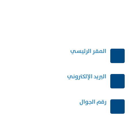
المقر الرئيسي
الرياض-المملكة العربية السعودية
البريد الإلكتروني
order@mdrek.com
رقم الجوال
+966114541148