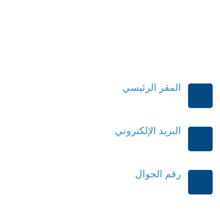
المقر الرئيسي
الرياض-المملكة العربية السعودية
البريد الإلكتروني
order@mdrek.com
رقم الجوال
+966114541148