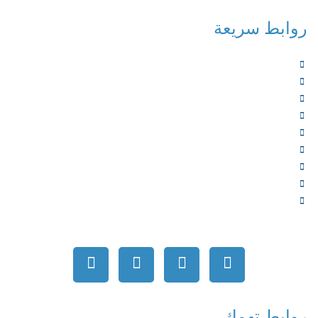
روابط سريعة
الرئيسية
من نحن
الخدمات
المؤلفون
الشركاء
المتجر
الأخبار
المقالات
اتصل بنا
روابط تهمك