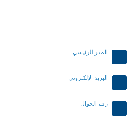
المقر الرئيسي
الرياض-المملكة العربية السعودية
البريد الإلكتروني
order@mdrek.com
رقم الجوال
+966114541148