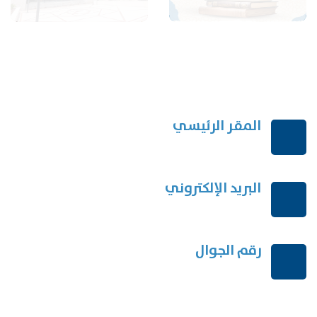
المقر الرئيسي
الرياض-المملكة العربية السعودية
البريد الإلكتروني
order@mdrek.com
رقم الجوال
+966114541148