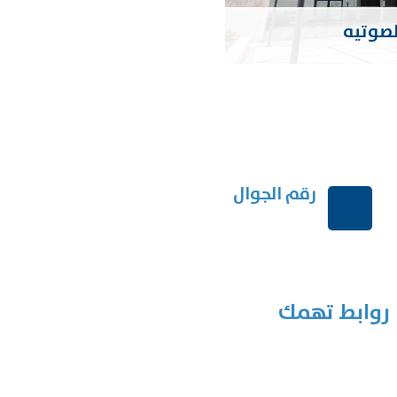
لصوتيه
رقم الجوال
+966114541148
روابط تهمك