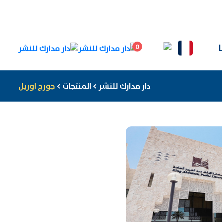
0
دار مدارك للنشر
>
المنتجات
>
جورج اوريل